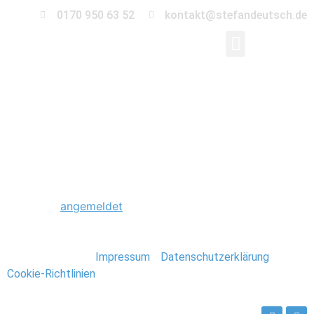
0170 950 63 52
kontakt@stefandeutsch.de
0020_Thailand_Stefa
Schreibe einen Kommentar
Du musst
angemeldet
sein, um einen Kommentar
abzugeben.
Stefan Deutsch |
Impressum
/
Datenschutzerklärung
/
Cookie-Richtlinien