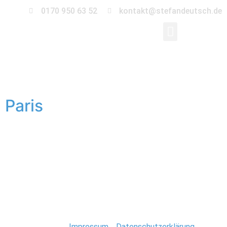
0170 950 63 52
kontakt@stefandeutsch.de
Schlagwort:
Paris
Paris
Ende August ging es für einen kurzen Trip in die Stadt
der Liebe. Liebe kam aber nie wirklich auf und spüren
konnte man sie erst recht nirgends. Lag vielleicht auch
daran, dass es ständig geregnet hat. Ja, ich gebe es zu,
ich bin ein Schönwetterfotograf. Im Regen habe ich
einfach keine Lust durch die Gassen […]
Stefan Deutsch |
Impressum
/
Datenschutzerklärung
/