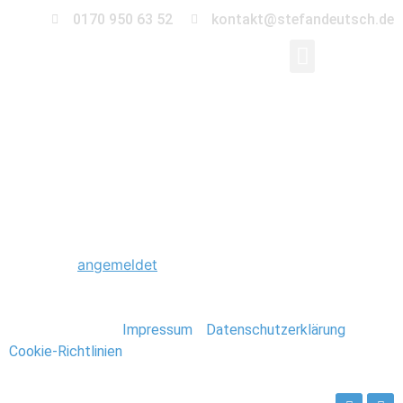
0170 950 63 52
kontakt@stefandeutsch.de
0064_Stavanger_Norw
Schreibe einen Kommentar
Du musst
angemeldet
sein, um einen Kommentar
abzugeben.
Stefan Deutsch |
Impressum
/
Datenschutzerklärung
/
Cookie-Richtlinien