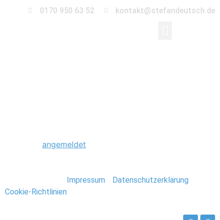
0170 950 63 52
kontakt@stefandeutsch.de
0060_Stavanger_Norw
Schreibe einen Kommentar
Du musst
angemeldet
sein, um einen Kommentar
abzugeben.
Stefan Deutsch |
Impressum
/
Datenschutzerklärung
/
Cookie-Richtlinien