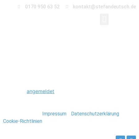
0170 950 63 52
kontakt@stefandeutsch.de
0059_Stavanger_Norw
Schreibe einen Kommentar
Du musst
angemeldet
sein, um einen Kommentar
abzugeben.
Stefan Deutsch |
Impressum
/
Datenschutzerklärung
/
Cookie-Richtlinien