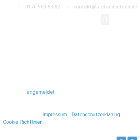
0170 950 63 52
kontakt@stefandeutsch.de
0048_Stavanger_Norw
Schreibe einen Kommentar
Du musst
angemeldet
sein, um einen Kommentar
abzugeben.
Stefan Deutsch |
Impressum
/
Datenschutzerklärung
/
Cookie-Richtlinien