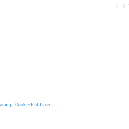
01
Business
Events
Immobilien
Fotobox miet
Norwegen_Stefan_Deut
ntar
tar abzugeben.
ärung
/
Cookie-Richtlinien