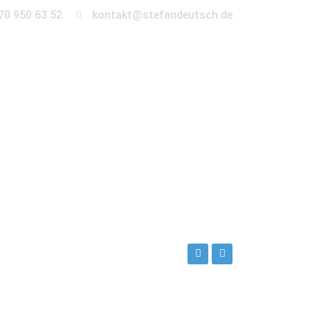
70 950 63 52
kontakt@stefandeutsch.de
en
360° Tour
Kontakt
sch