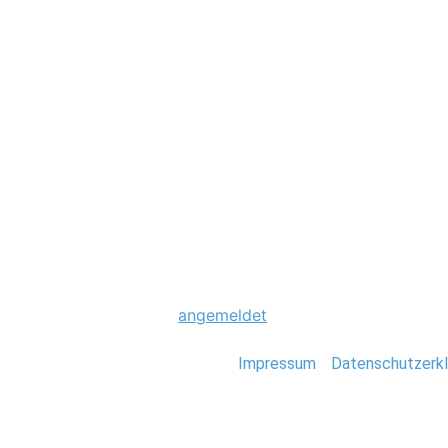
Hochzeit
0047_Stavanger_
Schreibe einen Komme
Du musst
angemeldet
sein, um einen Kommen
Stefan Deutsch |
Impressum
/
Datenschutzerkl