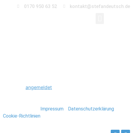
0170 950 63 52
kontakt@stefandeutsch.de
0041_Stavanger_Norw
Schreibe einen Kommentar
Du musst
angemeldet
sein, um einen Kommentar
abzugeben.
Stefan Deutsch |
Impressum
/
Datenschutzerklärung
/
Cookie-Richtlinien