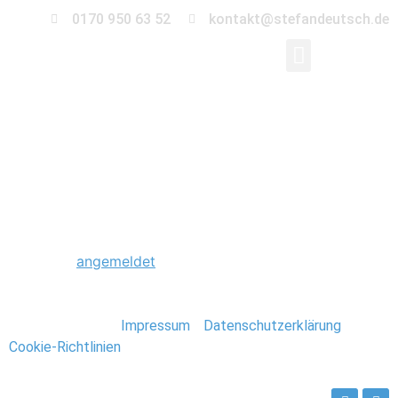
0170 950 63 52
kontakt@stefandeutsch.de
0033_Stavanger_Norw
Schreibe einen Kommentar
Du musst
angemeldet
sein, um einen Kommentar
abzugeben.
Stefan Deutsch |
Impressum
/
Datenschutzerklärung
/
Cookie-Richtlinien