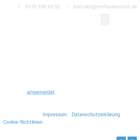
0170 950 63 52
kontakt@stefandeutsch.de
0005_Stavanger_Norw
Schreibe einen Kommentar
Du musst
angemeldet
sein, um einen Kommentar
abzugeben.
Stefan Deutsch |
Impressum
/
Datenschutzerklärung
/
Cookie-Richtlinien