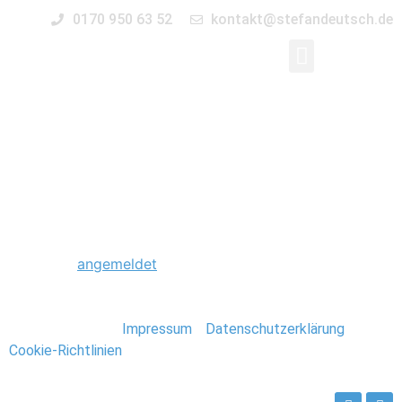
0170 950 63 52
kontakt@stefandeutsch.de
0004_Stavanger_Norw
Schreibe einen Kommentar
Du musst
angemeldet
sein, um einen Kommentar
abzugeben.
Stefan Deutsch |
Impressum
/
Datenschutzerklärung
/
Cookie-Richtlinien