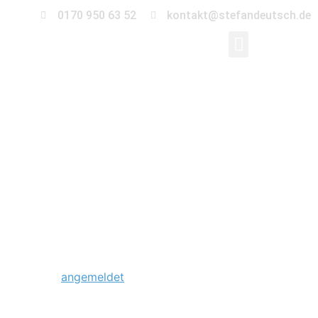
0170 950 63 52
kontakt@stefandeutsch.de
0024-hochzeit-
bauernhof-
halenbeck-rohlsdorf
Schreibe einen Kommentar
Du musst
angemeldet
sein, um einen Kommentar
abzugeben.