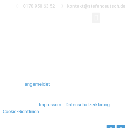
0170 950 63 52
kontakt@stefandeutsch.de
0097_Scheunenhochze
Schreibe einen Kommentar
Du musst
angemeldet
sein, um einen Kommentar
abzugeben.
Stefan Deutsch |
Impressum
/
Datenschutzerklärung
/
Cookie-Richtlinien