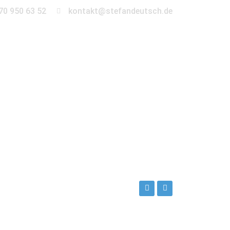
70 950 63 52
kontakt@stefandeutsch.de
en
360° Tour
Kontakt