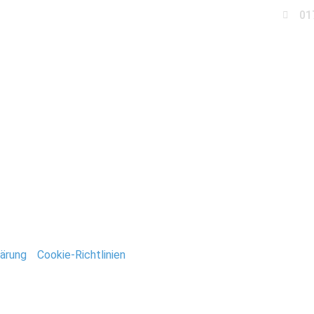
01
Business
Events
Immobilien
Fotobox miet
chzeit_Brandenburg
ntar
tar abzugeben.
ärung
/
Cookie-Richtlinien