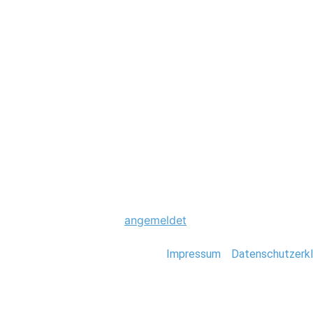
Hochzeit
0094_Scheunenho
Schreibe einen Komme
Du musst
angemeldet
sein, um einen Kommen
Stefan Deutsch |
Impressum
/
Datenschutzerkl