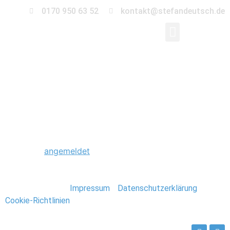
0170 950 63 52
kontakt@stefandeutsch.de
0093_Scheunenhochz
Schreibe einen Kommentar
Du musst
angemeldet
sein, um einen Kommentar
abzugeben.
Stefan Deutsch |
Impressum
/
Datenschutzerklärung
/
Cookie-Richtlinien