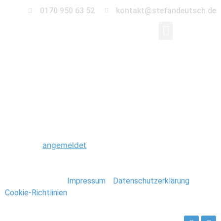
0170 950 63 52
kontakt@stefandeutsch.de
0092_Scheunenhochz
Schreibe einen Kommentar
Du musst
angemeldet
sein, um einen Kommentar
abzugeben.
Stefan Deutsch |
Impressum
/
Datenschutzerklärung
/
Cookie-Richtlinien