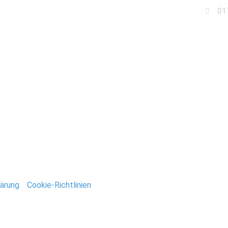
01
Business
Events
Immobilien
Fotobox miet
chzeit_Brandenburg
ntar
tar abzugeben.
ärung
/
Cookie-Richtlinien