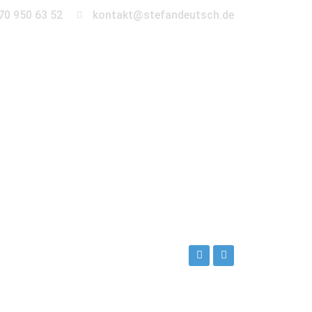
70 950 63 52
kontakt@stefandeutsch.de
en
360° Tour
Kontakt