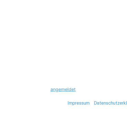
Hochzeit
0088_Scheunenho
Schreibe einen Komme
Du musst
angemeldet
sein, um einen Kommen
Stefan Deutsch |
Impressum
/
Datenschutzerkl