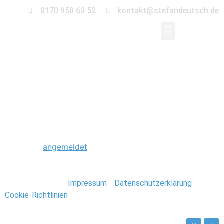
0170 950 63 52
kontakt@stefandeutsch.de
0083_Scheunenhochz
Schreibe einen Kommentar
Du musst
angemeldet
sein, um einen Kommentar
abzugeben.
Stefan Deutsch |
Impressum
/
Datenschutzerklärung
/
Cookie-Richtlinien