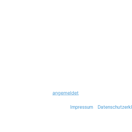
Hochzeit
0082_Scheunenho
Schreibe einen Komme
Du musst
angemeldet
sein, um einen Kommen
Stefan Deutsch |
Impressum
/
Datenschutzerkl