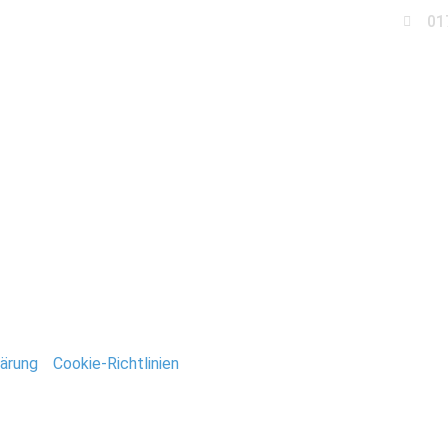
01
Business
Events
Immobilien
Fotobox miet
chzeit_Brandenburg
ntar
tar abzugeben.
ärung
/
Cookie-Richtlinien