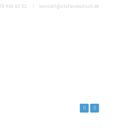
70 950 63 52
kontakt@stefandeutsch.de
en
360° Tour
Kontakt