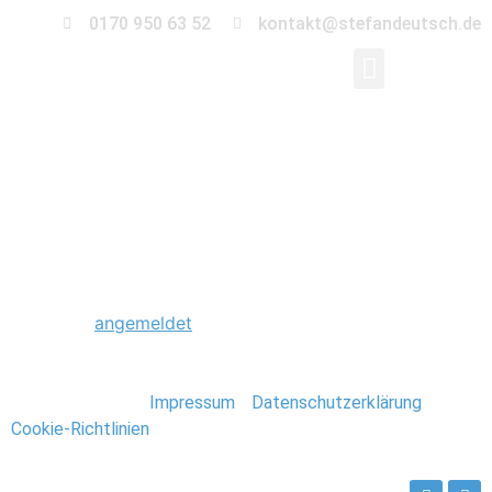
0170 950 63 52
kontakt@stefandeutsch.de
0081_Scheunenhochze
Schreibe einen Kommentar
Du musst
angemeldet
sein, um einen Kommentar
abzugeben.
Stefan Deutsch |
Impressum
/
Datenschutzerklärung
/
Cookie-Richtlinien