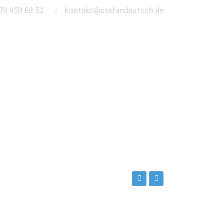
70 950 63 52
kontakt@stefandeutsch.de
en
360° Tour
Kontakt