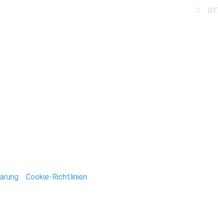
01
Business
Events
Immobilien
Fotobox miet
chzeit_Brandenburg
ntar
tar abzugeben.
ärung
/
Cookie-Richtlinien