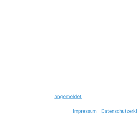
Hochzeit
0072_Scheunenho
Schreibe einen Komme
Du musst
angemeldet
sein, um einen Kommen
Stefan Deutsch |
Impressum
/
Datenschutzerkl