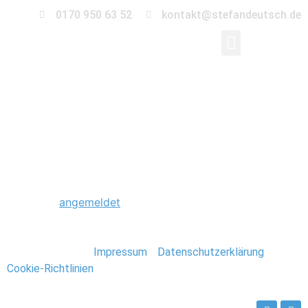
0170 950 63 52
kontakt@stefandeutsch.de
0071_Scheunenhochze
Schreibe einen Kommentar
Du musst
angemeldet
sein, um einen Kommentar
abzugeben.
Stefan Deutsch |
Impressum
/
Datenschutzerklärung
/
Cookie-Richtlinien