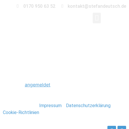
0170 950 63 52
kontakt@stefandeutsch.de
0064_Scheunenhochz
Schreibe einen Kommentar
Du musst
angemeldet
sein, um einen Kommentar
abzugeben.
Stefan Deutsch |
Impressum
/
Datenschutzerklärung
/
Cookie-Richtlinien