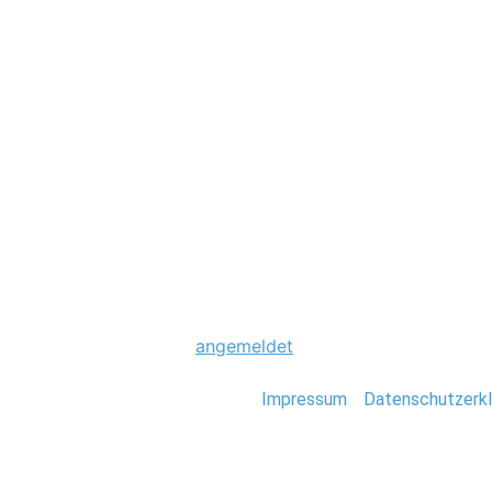
Hochzeit
0059_Scheunenho
Schreibe einen Komme
Du musst
angemeldet
sein, um einen Kommen
Stefan Deutsch |
Impressum
/
Datenschutzerkl