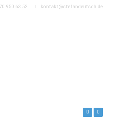
70 950 63 52
kontakt@stefandeutsch.de
en
360° Tour
Kontakt