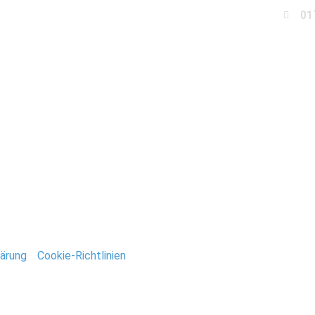
01
Business
Events
Immobilien
Fotobox miet
chzeit_Brandenburg
ntar
tar abzugeben.
ärung
/
Cookie-Richtlinien