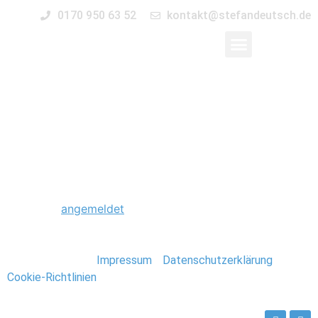
0170 950 63 52
kontakt@stefandeutsch.de
0049_Scheunenhochz
Schreibe einen Kommentar
Du musst
angemeldet
sein, um einen Kommentar
abzugeben.
Stefan Deutsch |
Impressum
/
Datenschutzerklärung
/
Cookie-Richtlinien