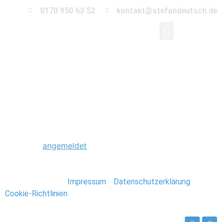
0170 950 63 52
kontakt@stefandeutsch.de
0038_Scheunenhochz
Schreibe einen Kommentar
Du musst
angemeldet
sein, um einen Kommentar
abzugeben.
Stefan Deutsch |
Impressum
/
Datenschutzerklärung
/
Cookie-Richtlinien