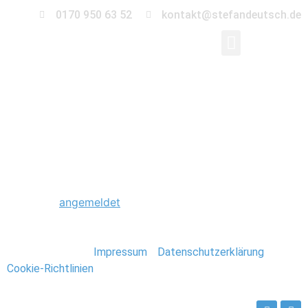
0170 950 63 52
kontakt@stefandeutsch.de
0035_Scheunenhochz
Schreibe einen Kommentar
Du musst
angemeldet
sein, um einen Kommentar
abzugeben.
Stefan Deutsch |
Impressum
/
Datenschutzerklärung
/
Cookie-Richtlinien