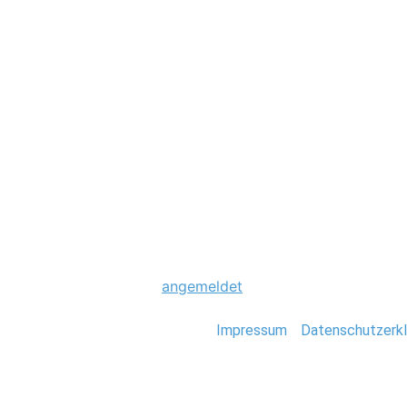
Hochzeit
0034_Scheunenho
Schreibe einen Komme
Du musst
angemeldet
sein, um einen Kommen
Stefan Deutsch |
Impressum
/
Datenschutzerkl