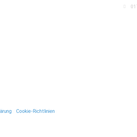
01
Business
Events
Immobilien
Fotobox miet
chzeit_Brandenburg
ntar
tar abzugeben.
ärung
/
Cookie-Richtlinien