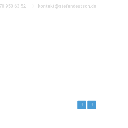
70 950 63 52
kontakt@stefandeutsch.de
en
360° Tour
Kontakt