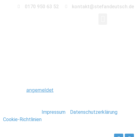
0170 950 63 52
kontakt@stefandeutsch.de
0025_Scheunenhochz
Schreibe einen Kommentar
Du musst
angemeldet
sein, um einen Kommentar
abzugeben.
Stefan Deutsch |
Impressum
/
Datenschutzerklärung
/
Cookie-Richtlinien