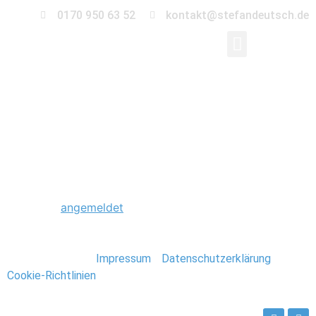
0170 950 63 52
kontakt@stefandeutsch.de
0024_Scheunenhochz
Schreibe einen Kommentar
Du musst
angemeldet
sein, um einen Kommentar
abzugeben.
Stefan Deutsch |
Impressum
/
Datenschutzerklärung
/
Cookie-Richtlinien