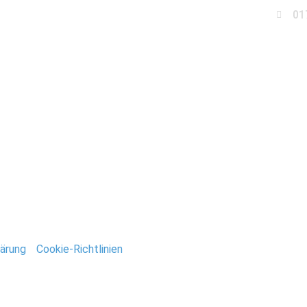
01
Business
Events
Immobilien
Fotobox miet
chzeit_Brandenburg
ntar
tar abzugeben.
ärung
/
Cookie-Richtlinien