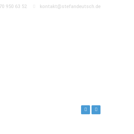
70 950 63 52
kontakt@stefandeutsch.de
en
360° Tour
Kontakt