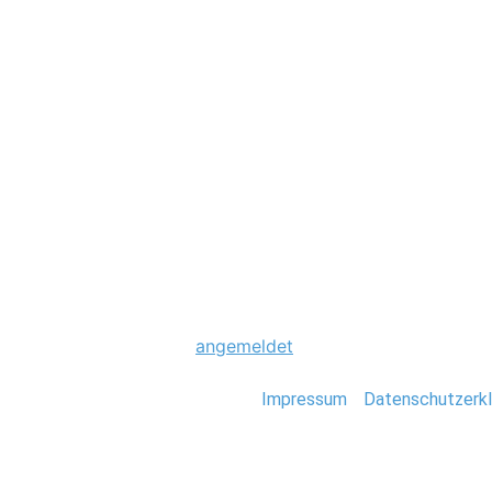
Hochzeit
0021_Scheunenho
Schreibe einen Komme
Du musst
angemeldet
sein, um einen Kommen
Stefan Deutsch |
Impressum
/
Datenschutzerkl