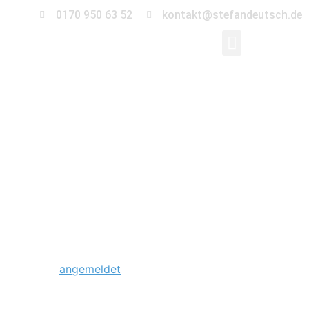
0170 950 63 52
kontakt@stefandeutsch.de
0020_save-the-
date-elbauenpark-
magdeburg
Schreibe einen Kommentar
Du musst
angemeldet
sein, um einen Kommentar
abzugeben.