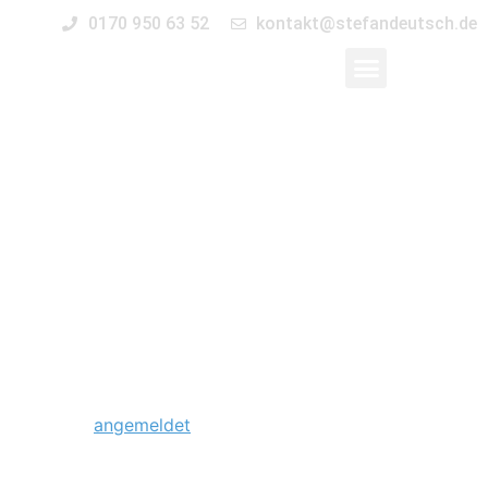
0170 950 63 52
kontakt@stefandeutsch.de
0013_save-the-
date-elbauenpark-
magdeburg
Schreibe einen Kommentar
Du musst
angemeldet
sein, um einen Kommentar
abzugeben.