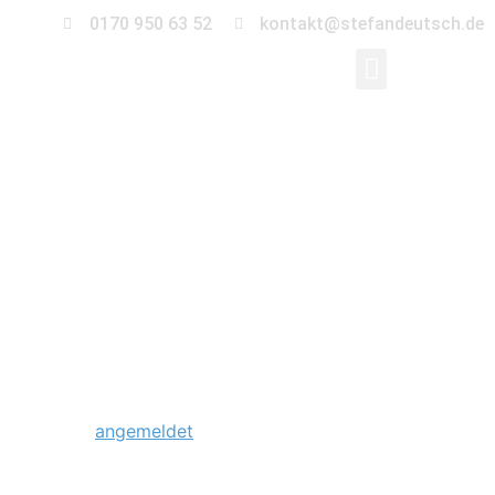
0170 950 63 52
kontakt@stefandeutsch.de
0006_save-the-
date-elbauenpark-
magdeburg
Schreibe einen Kommentar
Du musst
angemeldet
sein, um einen Kommentar
abzugeben.