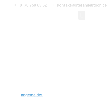
0170 950 63 52
kontakt@stefandeutsch.de
0002_save-the-
date-elbauenpark-
magdeburg
Schreibe einen Kommentar
Du musst
angemeldet
sein, um einen Kommentar
abzugeben.