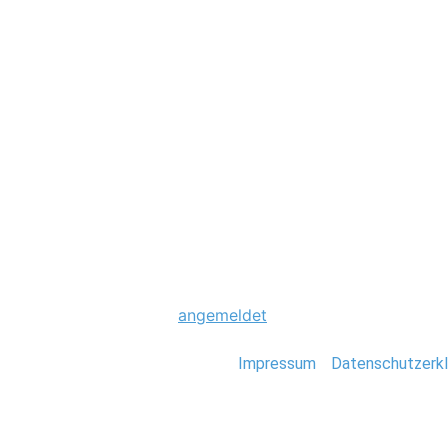
Hochzeit
0010_Rom_Italien
Schreibe einen Komme
Du musst
angemeldet
sein, um einen Kommen
Stefan Deutsch |
Impressum
/
Datenschutzerkl