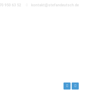
70 950 63 52
kontakt@stefandeutsch.de
en
360° Tour
Kontakt