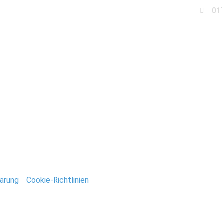
01
Business
Events
Immobilien
Fotobox miet
_Stefan_Deutsch
ntar
tar abzugeben.
ärung
/
Cookie-Richtlinien