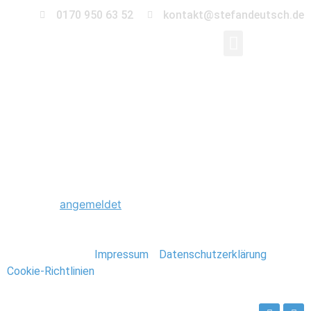
0170 950 63 52
kontakt@stefandeutsch.de
0006_Rom_Italien_Ste
Schreibe einen Kommentar
Du musst
angemeldet
sein, um einen Kommentar
abzugeben.
Stefan Deutsch |
Impressum
/
Datenschutzerklärung
/
Cookie-Richtlinien