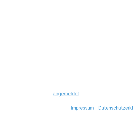
Hochzeit
0012_Rock_im_St
Schreibe einen Komme
Du musst
angemeldet
sein, um einen Kommen
Stefan Deutsch |
Impressum
/
Datenschutzerkl