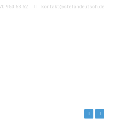
70 950 63 52
kontakt@stefandeutsch.de
en
360° Tour
Kontakt
eutsch