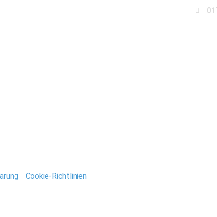
01
Business
Events
Immobilien
Fotobox miet
adtpark_2012_Stefan_D
ntar
tar abzugeben.
ärung
/
Cookie-Richtlinien