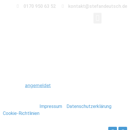
0170 950 63 52
kontakt@stefandeutsch.de
0004_Rock_im_Stadtp
Schreibe einen Kommentar
Du musst
angemeldet
sein, um einen Kommentar
abzugeben.
Stefan Deutsch |
Impressum
/
Datenschutzerklärung
/
Cookie-Richtlinien