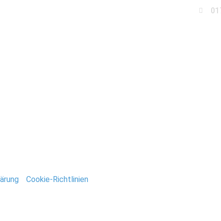
01
Business
Events
Immobilien
Fotobox miet
adtpark_Magdeburg_St
ntar
tar abzugeben.
ärung
/
Cookie-Richtlinien