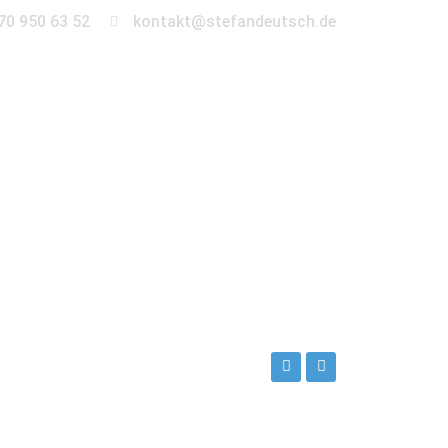
70 950 63 52
kontakt@stefandeutsch.de
en
360° Tour
Kontakt
efan_Deutsch