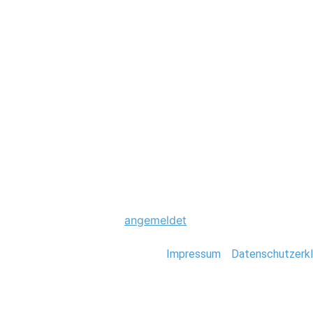
Hochzeit
0010_Rock_im_St
Schreibe einen Komme
Du musst
angemeldet
sein, um einen Kommen
Stefan Deutsch |
Impressum
/
Datenschutzerkl