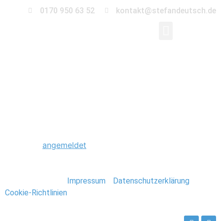
0170 950 63 52
kontakt@stefandeutsch.de
0033_Foto_Stefan_De
Schreibe einen Kommentar
Du musst
angemeldet
sein, um einen Kommentar
abzugeben.
Stefan Deutsch |
Impressum
/
Datenschutzerklärung
/
Cookie-Richtlinien