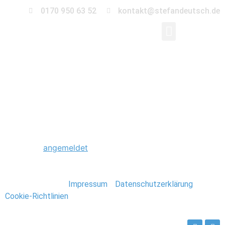
0170 950 63 52
kontakt@stefandeutsch.de
0022_Foto_Stefan_De
Schreibe einen Kommentar
Du musst
angemeldet
sein, um einen Kommentar
abzugeben.
Stefan Deutsch |
Impressum
/
Datenschutzerklärung
/
Cookie-Richtlinien