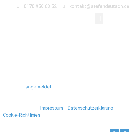
0170 950 63 52
kontakt@stefandeutsch.de
0013_Foto_Stefan_De
Schreibe einen Kommentar
Du musst
angemeldet
sein, um einen Kommentar
abzugeben.
Stefan Deutsch |
Impressum
/
Datenschutzerklärung
/
Cookie-Richtlinien