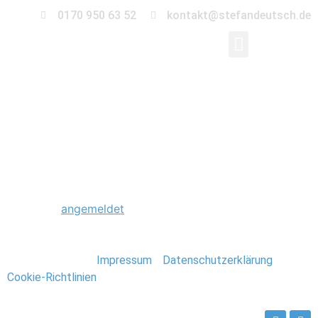
0170 950 63 52
kontakt@stefandeutsch.de
0009_Foto_Stefan_Deu
Schreibe einen Kommentar
Du musst
angemeldet
sein, um einen Kommentar
abzugeben.
Stefan Deutsch |
Impressum
/
Datenschutzerklärung
/
Cookie-Richtlinien