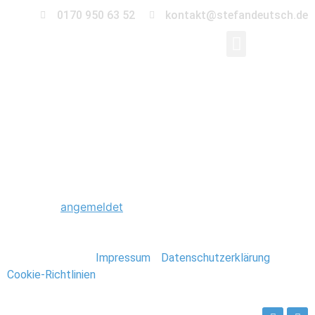
0170 950 63 52
kontakt@stefandeutsch.de
0011_Foto_Stefan_De
Schreibe einen Kommentar
Du musst
angemeldet
sein, um einen Kommentar
abzugeben.
Stefan Deutsch |
Impressum
/
Datenschutzerklärung
/
Cookie-Richtlinien