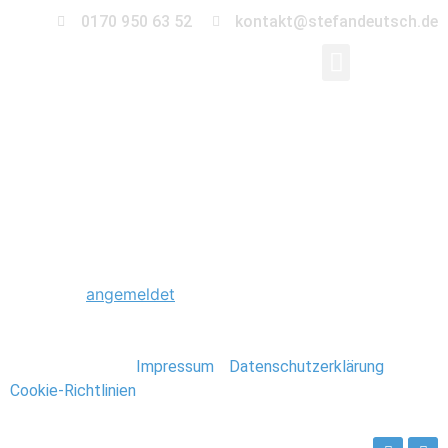
0170 950 63 52
kontakt@stefandeutsch.de
0006_Foto_Stefan_De
Schreibe einen Kommentar
Du musst
angemeldet
sein, um einen Kommentar
abzugeben.
Stefan Deutsch |
Impressum
/
Datenschutzerklärung
/
Cookie-Richtlinien