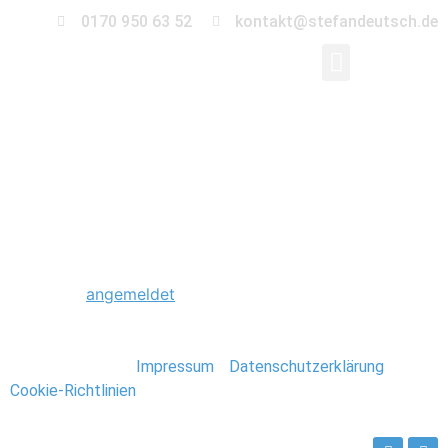
0170 950 63 52
kontakt@stefandeutsch.de
0042_Foto_Stefan_De
Schreibe einen Kommentar
Du musst
angemeldet
sein, um einen Kommentar
abzugeben.
Stefan Deutsch |
Impressum
/
Datenschutzerklärung
/
Cookie-Richtlinien