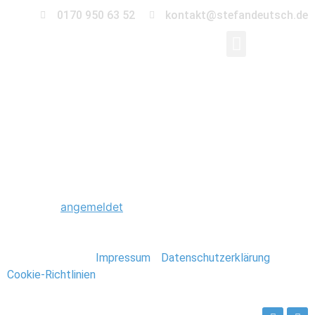
0170 950 63 52
kontakt@stefandeutsch.de
0041_Foto_Stefan_De
Schreibe einen Kommentar
Du musst
angemeldet
sein, um einen Kommentar
abzugeben.
Stefan Deutsch |
Impressum
/
Datenschutzerklärung
/
Cookie-Richtlinien