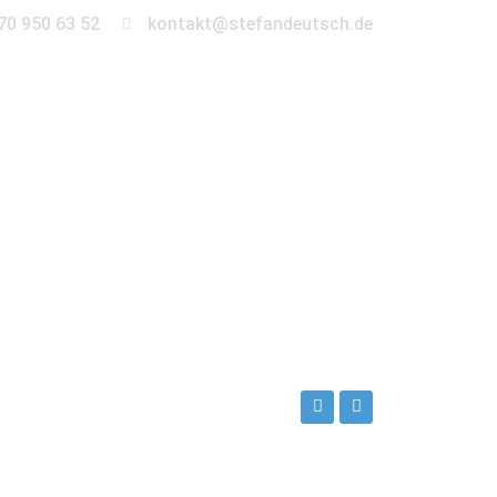
70 950 63 52
kontakt@stefandeutsch.de
en
360° Tour
Kontakt