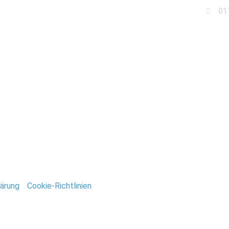
01
Business
Events
Immobilien
Fotobox miet
n_Deutsch
ntar
tar abzugeben.
ärung
/
Cookie-Richtlinien