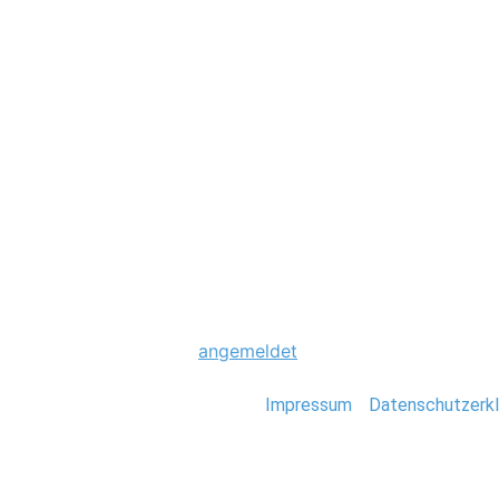
Hochzeit
0020_Foto_Stefa
Schreibe einen Komme
Du musst
angemeldet
sein, um einen Kommen
Stefan Deutsch |
Impressum
/
Datenschutzerkl