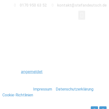
0170 950 63 52
kontakt@stefandeutsch.de
0009_Foto_Stefan_De
Schreibe einen Kommentar
Du musst
angemeldet
sein, um einen Kommentar
abzugeben.
Stefan Deutsch |
Impressum
/
Datenschutzerklärung
/
Cookie-Richtlinien